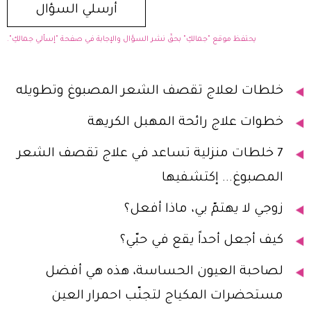
يحتفظ موقع "جمالكِ" بحقّ نشر السؤال والإجابة في صفحة "إسألي جمالكِ".
خلطات لعلاج تقصف الشعر المصبوغ وتطويله
خطوات علاج رائحة المهبل الكريهة
7 خلطات منزلية تساعد في علاج تقصف الشعر
المصبوغ... إكتشفيها
زوجي لا يهتمّ بي، ماذا أفعل؟
كيف أجعل أحداً يقع في حبّي؟
لصاحبة العيون الحساسة، هذه هي أفضل
مستحضرات المكياج لتجنّب احمرار العين