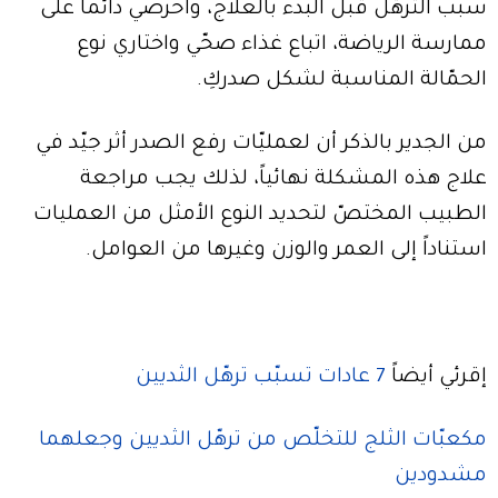
سبب الترهّل قبل البدء بالعلاج، واحرصي دائماً على
ممارسة الرياضة، اتباع غذاء صحّي واختاري نوع
الحمّالة المناسبة لشكل صدركِ.
من الجدير بالذكر أن لعمليّات رفع الصدر أثر جيّد في
علاج هذه المشكلة نهائياً، لذلك يجب مراجعة
الطبيب المختصّ لتحديد النوع الأمثل من العمليات
استناداً إلى العمر والوزن وغيرها من العوامل.
إقرئي أيضاً
7 عادات تسبّب ترهّل الثديين
مكعبّات الثلج للتخلّص من ترهّل الثديين وجعلهما
مشدودين