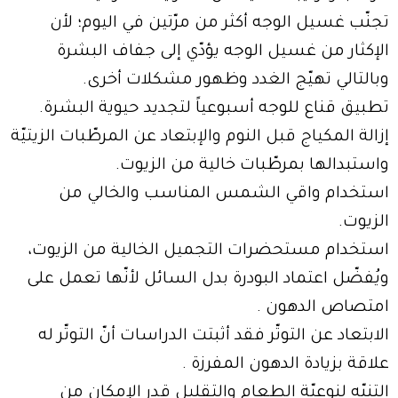
تجنّب غسيل الوجه أكثر من مرّتين في اليوم؛ لأن
الإكثار من غسيل الوجه يؤدّي إلى جفاف البشرة
وبالتالي تهيّج الغدد وظهور مشكلات أخرى.
تطبيق قناع للوجه أسبوعياً لتجديد حيوية البشرة.
إزالة المكياج قبل النوم والإبتعاد عن المرطّبات الزيتيّة
واستبدالها بمرطّبات خالية من الزيوت.
استخدام واقي الشمس المناسب والخالي من
الزيوت.
استخدام مستحضرات التجميل الخالية من الزيوت،
ويُفضّل اعتماد البودرة بدل السائل لأنّها تعمل على
امتصاص الدهون .
الابتعاد عن التوتّر فقد أثبتت الدراسات أنّ التوتّر له
علاقة بزيادة الدهون المفرزة .
التنبّه لنوعيّة الطعام والتقليل قدر الإمكان من