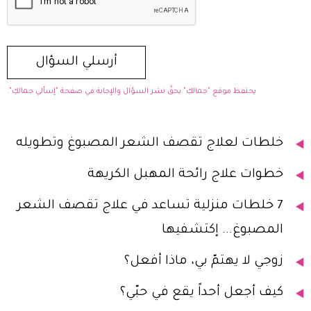
يحتفظ موقع "جمالكِ" بحقّ نشر السؤال والإجابة في صفحة "إسألي جمالكِ".
خلطات لعلاج تقصف الشعر المصبوغ وتطويله
خطوات علاج رائحة المهبل الكريهة
7 خلطات منزلية تساعد في علاج تقصف الشعر
المصبوغ... إكتشفيها
زوجي لا يهتمّ بي، ماذا أفعل؟
كيف أجعل أحداً يقع في حبّي؟