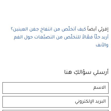
إقرئي أيضاً
كيف أتخلّص من انتفاخ جفن العينين؟
أريد حلّاً فعّالاً للتخلّص من التصبّغات حول الفم
والأنف
أرسلي سؤالكِ هنا