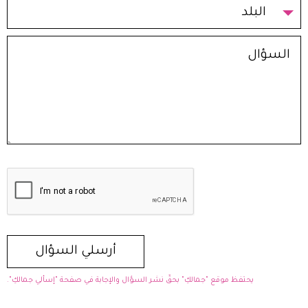
البلد
يحتفظ موقع "جمالكِ" بحقّ نشر السؤال والإجابة في صفحة "إسألي جمالكِ".