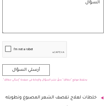
يحتفظ موقع "جمالكِ" بحقّ نشر السؤال والإجابة في صفحة "إسألي جمالكِ".
خلطات لعلاج تقصف الشعر المصبوغ وتطويله