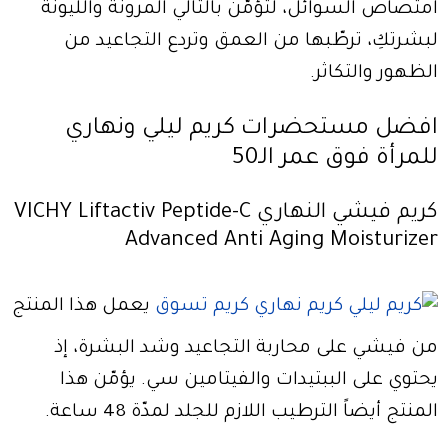
امتصاص السوائل، لتؤمّن بالتالي المرونة والليونة
لبشرتكِ، ترطّبها من العمق وتردع التجاعيد من
الظهور والتكاثر.
افضل مستحضرات كريم ليلي ونهاري
للمرأة فوق عمر الـ50
كريم فيشي النهاري VICHY Liftactiv Peptide-C
Advanced Anti Aging Moisturizer
يعمل هذا المنتج
من فيشي على محاربة التجاعيد وشد البشرة، إذ
يحتوي على الببتيدات والفيتامين سي. يؤمّن هذا
المنتج أيضاً الترطيب اللازم للجلد لمدّة 48 ساعة.