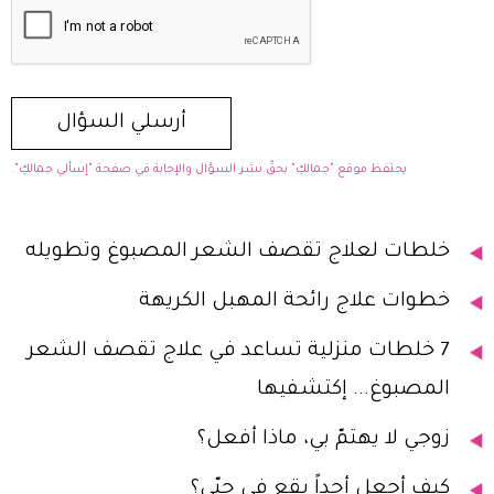
يحتفظ موقع "جمالكِ" بحقّ نشر السؤال والإجابة في صفحة "إسألي جمالكِ".
خلطات لعلاج تقصف الشعر المصبوغ وتطويله
خطوات علاج رائحة المهبل الكريهة
7 خلطات منزلية تساعد في علاج تقصف الشعر
المصبوغ... إكتشفيها
زوجي لا يهتمّ بي، ماذا أفعل؟
كيف أجعل أحداً يقع في حبّي؟