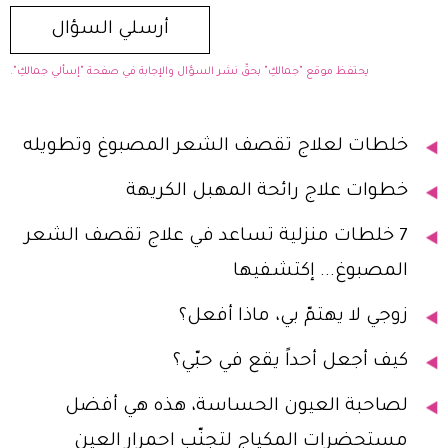
يحتفظ موقع "جمالكِ" بحقّ نشر السؤال والإجابة في صفحة "إسألي جمالكِ".
خلطات لعلاج تقصف الشعر المصبوغ وتطويله
خطوات علاج رائحة المهبل الكريهة
7 خلطات منزلية تساعد في علاج تقصف الشعر
المصبوغ... إكتشفيها
زوجي لا يهتمّ بي، ماذا أفعل؟
كيف أجعل أحداً يقع في حبّي؟
لصاحبة العيون الحساسة، هذه هي أفضل
مستحضرات المكياج لتجنّب احمرار العين