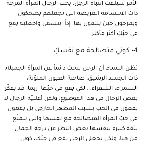
الأمر سيلفت انتباه الرجل. يحب الرجال المرأة المرحة
ذات الابتسامة العريضة التي تجعلهم يضحكون
ويمرحون حين يلتقون بها. إذاً ابتسمي واجعليه يقع
في حبّكِ أكثر فأكثر.
4- كوني متصالحة مع نفسكِ
تظن النساء أن الرجل يبحث دائماً عن المرأة الجميلة،
ذات الجسد الرشيق، صاحبة العيون الملوّنة،
السمراء، الشقراء... لكي يقع في حبّها. ربما، قد يفكّر
بعض الرجال في هذا الموضوع، ولكن أغلبيّة الرجال لا
يقعون في الحب بسبب المظهر الخارجي بل يقعون
في حبّ المرأة المتصالحة مع نفسها والتي تتمتّع
بثقة كبيرة بنفسها بغض النظر عن درجة الجمال.
من هنا، ولكي تجعلي الرجل يقع في حبّكِ، كوني