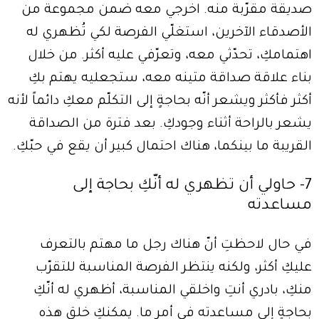
صديقة مقرّبة منه. اخرجي معه ضمن مجموعة من
الأصدقاء الآخرين، استغلّي الفرصة لكي تُظهري له
اهتمامكِ، تحدّثي معه، وتعرّفي عليه أكثر. من خلال
بناء علاقة صداقة متينه معه، ستجعليه يهتم بكِ
أكثر فأكثر ويشعر أنّه بحاجةٍ إلى التكلّم معكِ دائماً لأنه
يشعر بالراحة أثناء وجودكِ. بعد فترة من الصداقة
القريبة ما بينكما، هناك احتمال كبير أن يقع في حبّكِ.
7- حاولي أن تظهري له أنّكِ بحاجة إلى
مساعدته
في حال لاحظتِ أنّ هناك رجل ما مهتم بالتعرف
عليكِ أكثر، ولكنه ينتظر الفرصة المناسبة للتقرّب
منكِ، بادري أنتِ واخلقي المناسبة، أظهري له أنّكِ
بحاجةٍ إلى مساعدته في أمر ما. يمكنكِ خلق هذه