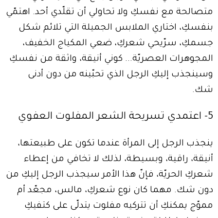
متصالحة مع نفسكِ ولا تحاولي أن تقلّدي أحد. اهتمّي
بنفسكِ، اختاري الملابس الجميلة التي تلائم شكل
جسمكِ، سرّيحي شعركِ، ضعي المكياج الخفيف،
المجوهرات العصريّة... كوني أنيقة، واثقة من نفسكِ
وسينجذب إليكِ الرجل الذي تحبّينه من دون أدنى
شك.
5- اعتمدي تسريحة الشعر المفلوت العفوي
ينجذب الرجل إلى المرأة عندما تكون على طبيعتها،
أنيقة، راقية، وبسيطة، لذلك لا تخافي من إعطاء
شعركِ الحريّة، فإنّ هذا الأمر سيجذب الرجل إليكِ من
دون شك. مهما كان نوع شعركِ، مالس، مجعّد أم
مموّج يمكنكِ أن تتركيه مفلوت يتدلّى على كتفيكِ