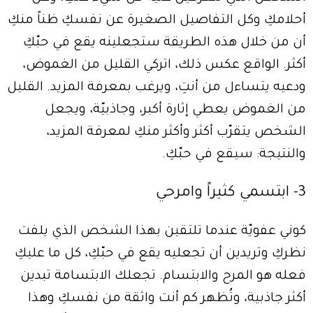
أحلامكِ وكل التفاصيل الصغيرة عن نفسكِ ظناً منكِ
أن من خلال هذه الطريقة ستجعلينه يقع في حبّكِ
أكثر. الواقع عكس ذلك، اتركي القليل من الغموض،
ودعيه يتساءل من أنتِ، ويرغب بمعرفة المزيد. القليل
من الغموض يعطي إثارة أكبر، وجاذبيّة، ويجعل
الشخص يتقرّب أكثر وأكثر منكِ لمعرفة المزيد،
والنتيجة: سيقع في حبّكِ.
3- ابتسمي كثيراً وامرحي
كوني عفويّة عندما تلتقين بهذا الشخص الذي يلفت
نظركِ وتريدين أن تجعليه يقع في حبّكِ، كل ما عليكِ
فعله هو المرح والابتسام. تجعلك الابتسامة تبدين
أكثر جاذبية، وتُظهر كم أنت واثقة من نفسكِ وهذا