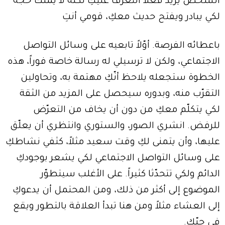
الشخص يريد فعلاً التعرّف عليكِ لكنه لا يملك حجة
لكي يبادر ويفتح حديث معكِ، قومي أنتِ
باعطائه الفرصة. أوّلاً تابعيه على وسائل التواصل
الاجتماعي، ولكن لا ترسيلي له رسالة خاصة فوراً، هذه
الخطوة ستجعله يلاحظ أنّكِ مهتمة به، وتحاولين
التقرّب منه، وبدوره سيحصل على المزيد من الثقة
لكي يتكلّم معكِ من دون أن يخاف من التعرّض
للرفض. انشري الصور، والستوري وانتظري أن يعلّق
عليها، وأن يتمنى لكِ وقت سعيد مثلاً، كثفي نشاطكِ
على وسائل التواصل الاجتماعي لكي يشعر بوجودكِ
الدائم ولكي تتحدّثا كثيراً. على الأغلب سيتطوّر
الموضوع إلى أكثر من ذلك، ومن المحتمل أن يدعوكِ
إلى العشاء مثلاً ومن هنا تبدأ العلاقة بالتطور ويقع
في حبّكِ.