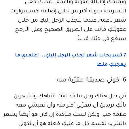
ويمنحكِ إطلالة عفوية وناعمة. يمكنكِ جعل
التسريحة حيوية أكثر من خلال إضافة اكسسوارات
شعر ناعمة. عندما ينجذب الرجل إليكِ من خلال
عفويّتكِ فأنتِ على الطريق الصحيح وعلى الأرجح
سيقع في حبّكِ قريباً.
7 تسريحات شعر تجذب الرجل إليكِ... اعتمدي ما
يعجبكِ منها
6- كوني صديقة مقرّبة منه
في حال هناك رجل ما قد لفت انتباهكِ وتشعرين
بأنّكِ تريدين أن تتقرّبي أكثر منه وأن تعيشي معه
علاقة حب، ولكن لستِ متأكدة إن كان هو أيضاً يشعر
بالشيء نفسه، كل ما عليكِ فعله هو أن تكوني