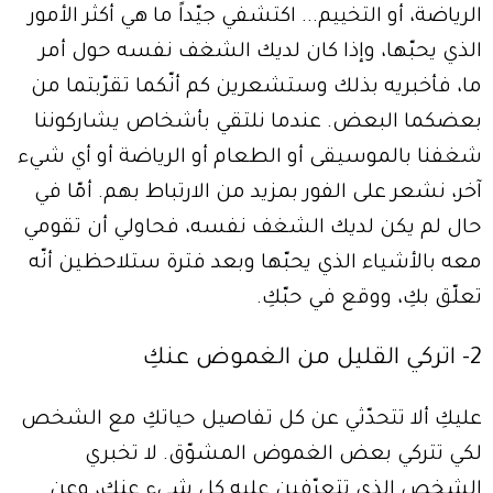
الرياضة، أو التخييم... اكتشفي جيّداً ما هي أكثر الأمور
الذي يحبّها، وإذا كان لديك الشغف نفسه حول أمر
ما، فأخبريه بذلك وستشعرين كم أنّكما تقرّبتما من
بعضكما البعض. عندما نلتقي بأشخاص يشاركوننا
شغفنا بالموسيقى أو الطعام أو الرياضة أو أي شيء
آخر، نشعر على الفور بمزيد من الارتباط بهم. أمّا في
حال لم يكن لديك الشغف نفسه، فحاولي أن تقومي
معه بالأشياء الذي يحبّها وبعد فترة ستلاحظين أنّه
تعلّق بكِ، ووقع في حبّكِ.
2- اتركي القليل من الغموض عنكِ
عليكِ ألا تتحدّثي عن كل تفاصيل حياتكِ مع الشخص
لكي تتركي بعض الغموض المشوّق. لا تخبري
الشخص الذي تتعرّفين عليه كل شيء عنكِ، وعن