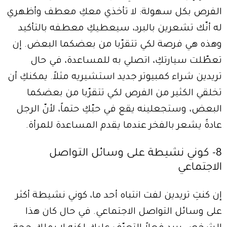
الفرص بكل سهولة: لا تأخذي معكِ معطف وأظهري
له أنّك تشعرين بالبرد، سيعطيكِ معطفه بالتأكيد
وهذه هي فرصة لكي تتقرّبا من بعضكما البعض. إن
تعطّلت سيارتكِ، اتصلي به للمساعدة، في حال
تريدين شراء كمبيوتر جديد استشيريه مثلاً. يمكنكِ أن
تخلقي الكثير من الفرص لكي تتقرّبا من بعضكما
البعض، وستجعلينه يقع في حبّكِ حتماً، لأنّ الرجل
عادةً يشعر بالفخر عندما يقدم المساعدة للمرأة.
8- كوني نشيطة على وسائل التواصل
الاجتماعي
إن كنتِ تريدين لفت انتباه أحد ما، كوني نشيطة أكثر
على وسائل التواصل الاجتماعي. في حال كان هذا