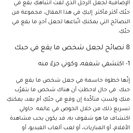
الإضافية لجعل الرجل الذي لفت انتباهكِ يقع في
حبّك أكثر فأكثر. إليكِ في هذا المقال، مجموعة من
النصائح التي يمكنكِ اتّباعها لجعل أحدٍ ما يقع في
حبّكِ.
8 نصائح لجعل شخص ما يقع في حبك
1- اكتشفي شغفه، وكوني جزءً منه
إنّها خطوة حاسمة في جعل شخص ما يقع في
حبك. في حال لاحظتِ أن هناك شخص ما يتقرّب
منكِ ولستِ متأكّدة إن وقع في حبّكِ أم بعد، يمكنكِ
تسريع ذلك من خلال الخوص في عالمه. حاولي
اكتشاف ما هو شغوف به، قد يكون يحب مشاهدة
الأفلام، أو المباريات، أو لعب ألعاب الفيديو، أو