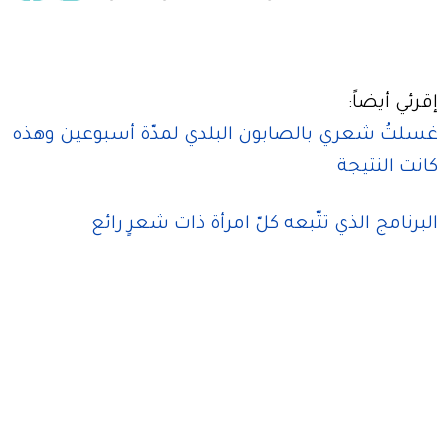
إقرئي أيضاً:
غسلتُ شعري بالصابون البلدي لمدّة أسبوعين وهذه
كانت النتيجة
البرنامج الذي تتّبعه كلّ امرأة ذات شعرٍ رائع