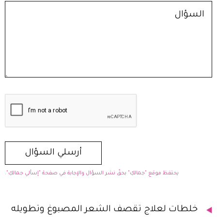
يحتفظ موقع "جمالكِ" بحقّ نشر السؤال والإجابة في صفحة "إسألي جمالكِ".
خلطات لعلاج تقصف الشعر المصبوغ وتطويله