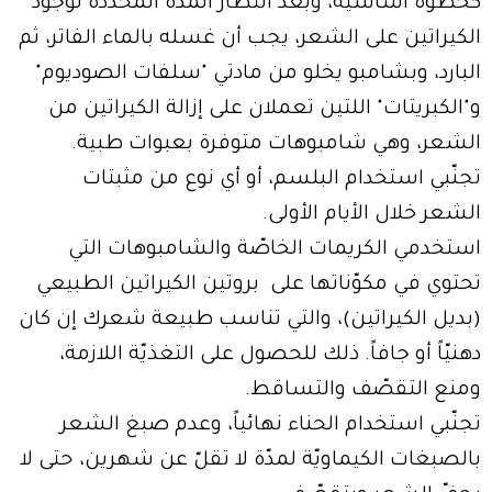
كخطوة أساسيّة، وبعد انتظار المدة المحدّدة لوجود
الكيراتين على الشعر، يجب أن غسله بالماء الفاتر، ثم
البارد، وبشامبو يخلو من مادتي "سلفات الصوديوم"
و"الكبريتات" اللتين تعملان على إزالة الكيراتين من
الشعر، وهي شامبوهات متوفرة بعبوات طبية.
تجنّبي استخدام البلسم، أو أي نوع من مثبتات
الشعر خلال الأيام الأولى.
استخدمي الكريمات الخاصّة والشامبوهات التي
تحتوي في مكوّناتها على بروتين الكيراتين الطبيعي
(بديل الكيراتين)، والتي تناسب طبيعة شعرك إن كان
دهنيّاً أو جافاً. ذلك للحصول على التغذيّة اللازمة،
ومنع التقصّف والتساقط.
تجنّبي استخدام الحناء نهائياً، وعدم صبغ الشعر
بالصبغات الكيماويّة لمدّة لا تقلّ عن شهرين، حتى لا