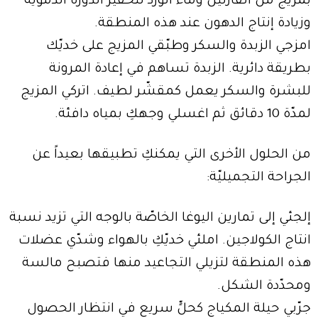
بمزيج من الفازلين وماء الورد لتحفيز الدورة الدمويّة
وزيادة إنتاج الدهون عند هذه المنطقة.
امزجي الزبدة والسكر وطبّقي المزيج على خديّك
بطريقة دائرية. الزبدة تساهم في إعادة المرونة
للبشرة والسكر يعمل كمقشّر لطيف. اتركي المزيج
لمدّة 10 دقائق ثم اغسلي وجهكِ بمياه دافئة.
من الحلول الأخرى التي يمكنكِ تطبيقها بعيداً عن
الجراحة التجميليّة:
إلجئي إلى تمارين اليوغا الخاصّة بالوجه التي تزيد نسبة
انتاج الكولاجين. املئي خديّكِ بالهواء وشدّي عضلات
هذه المنطقة لتزيلي التجاعيد منها فتصبح مالسة
ومحدّدة الشكل.
جرّبي حيلة المكياج كحلٍّ سريع في انتظار الحصول