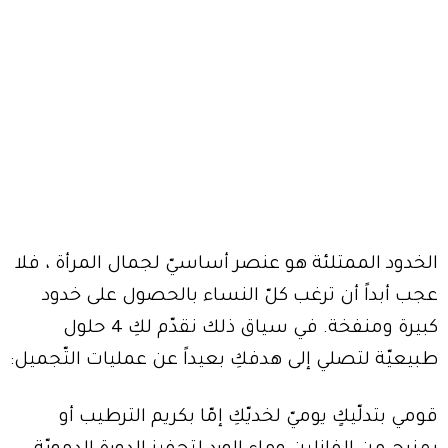
الخدود الممتلئة هو عنصر أساسيّ لجمال المرأة ، فلا
عجب أبداً أن ترغب كلّ النساء بالحصول على خدود
كبيرة ومنفخة. في سياق ذلك نقدّم لكِ 4 حلول
طبيعيّة لتصلي إلى هدفكِ بعيداً عن عمليات التّجميل:
قومي بتدلّيكٍ يوميّ لخديّكِ إمّا بكريم الترطيب أو