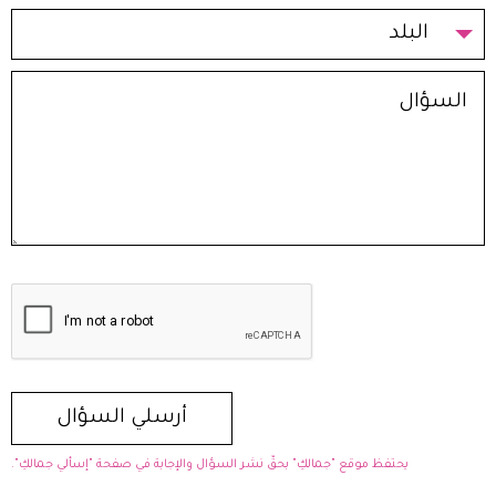
البلد
يحتفظ موقع "جمالكِ" بحقّ نشر السؤال والإجابة في صفحة "إسألي جمالكِ".