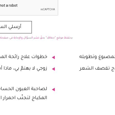
يحتفظ موقع "جمالكِ" بحقّ نشر السؤال والإجابة في صفحة "
مصبوغ وتطويله
خطوات علاج رائحة المه
لاج تقصف الشعر
زوجي لا يهتمّ بي، ماذا 
لصاحبة العيون الحس
المكياج لتجنّب احمرار ا