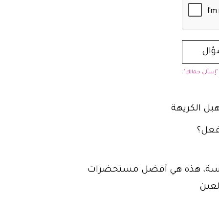
إسألي جمالكِ".
بل الكريهة
أفعل؟
اسة، هذه هي أفضل مستحضرات
لعين