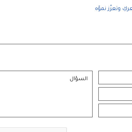
ِ وتعزّز نموّه