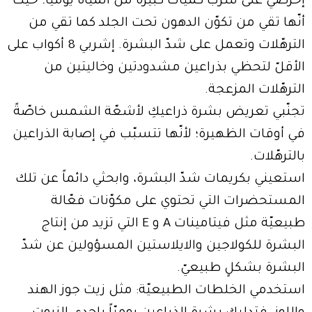
إحرصي على شرب كميّات كبيرة من المياه يوميًا؛ حيث
أنّها تقي من تكوّن الدهون تحت الجلد كما تقي من
الترهّلات وتعمل على شدّ البشرة. إشربي 8 أكواب على
الأقلّ لتحظي بذراعين مشدودتين وخاليتين من
الترهّلات المزعجة.
تجنّبي تعريض بشرة ذراعيكِ لأشعّة الشمس خاصّةً
في أوقات الظهيرة؛ لأنّها تتسبّب في إصابة الذراعين
بالترهّلات.
استعيني بكريمات شدّ البشرة، وابحثي دائماً عن تلك
المستحضرات التي تحتوي على مكوّنات فعّالة
طبيعيّة مثل فيتامينات A و E التي تزيد من إنتاج
البشرة للكولاجين والايلاستين المسؤولين عن شدّ
البشرة بشكلٍ طبيعيّ.
استخدمي الخلطات الطبيعيّة: مثل زيت جوز الهند