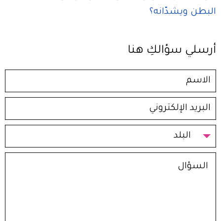
البطن ويشدّانه؟
أرسلي سؤالكِ هنا
البلد