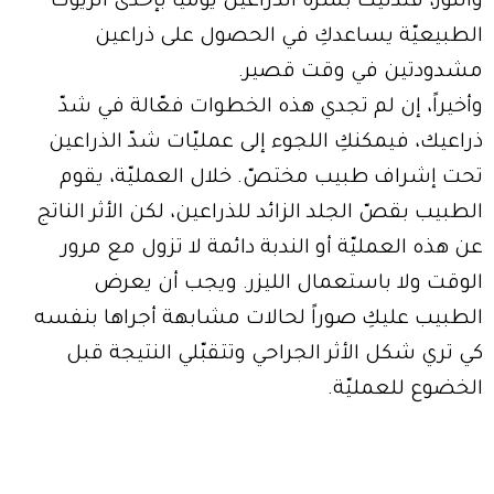
واللوز، فتدليك بشرة الذراعين يوميّاً بإحدى الزيوت
الطبيعيّة يساعدكِ في الحصول على ذراعين
مشدودتين في وقت قصير.
وأخيراً، إن لم تجدي هذه الخطوات فعّالة في شدّ
ذراعيك، فيمكنكِ اللجوء إلى عمليّات شدّ الذراعين
تحت إشراف طبيب مختصّ. خلال العمليّة، يقوم
الطبيب بقصّ الجلد الزائد للذراعين، لكن الأثر الناتج
عن هذه العمليّة أو الندبة دائمة لا تزول مع مرور
الوقت ولا باستعمال الليزر. ويجب أن يعرض
الطبيب عليكِ صوراً لحالات مشابهة أجراها بنفسه
كي تري شكل الأثر الجراحي وتتقبّلي النتيجة قبل
الخضوع للعمليّة.