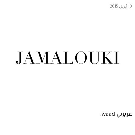
10 أبريل 2015
عزيزتي waad،