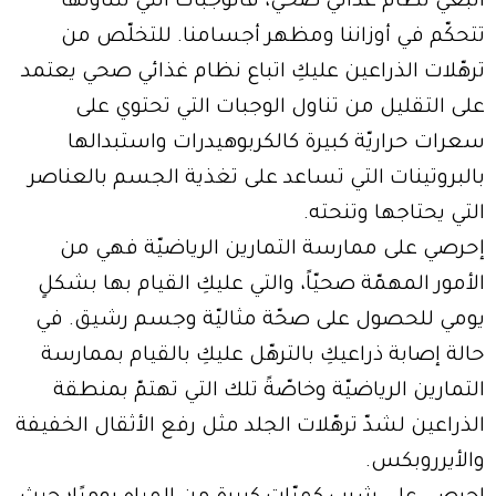
اتّبعي نظام غذائيّ صحيّ، فالوجبات التي نتناولها
تتحكّم في أوزاننا ومظهر أجسامنا. للتخلّص من
ترهّلات الذراعين عليكِ اتباع نظام غذائي صحي يعتمد
على التقليل من تناول الوجبات التي تحتوي على
سعرات حراريّة كبيرة كالكربوهيدرات واستبدالها
بالبروتينات التي تساعد على تغذية الجسم بالعناصر
التي يحتاجها وتنحته.
إحرصي على ممارسة التمارين الرياضيّة فهي من
الأمور المهمّة صحيّاً، والتي عليكِ القيام بها بشكلٍ
يومي للحصول على صحّة مثاليّة وجسم رشيق. في
حالة إصابة ذراعيكِ بالترهّل عليكِ بالقيام بممارسة
التمارين الرياضيّة وخاصّةً تلك التي تهتمّ بمنطقة
الذراعين لشدّ ترهّلات الجلد مثل رفع الأثقال الخفيفة
والأيرروبكس.