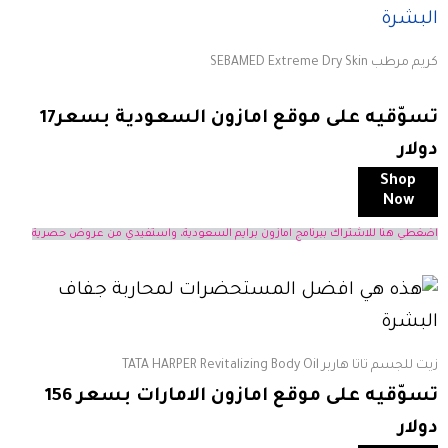
كريم مرطب SEBAMED Extreme Dry Skin
تسوّقيه على موقع امازون السعودية بسعر17
دولار
Shop
Now
اضغطي هنا للاشتراك ببرنامج امازون برايم السعودية، واستفيدي من عروض حصرية
زيت للجسم تاتا هاربر TATA HARPER Revitalizing Body Oil
تسوّقيه على موقع امازون الامارات بسعر 156
دولار