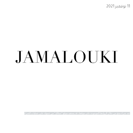
11 نوفمبر 2021
عند شراء منتج من خلال الروابط الموجودة على موقعنا، قد يستفيد موقع "جمالكِ" من عمولة على عمليات الشراء