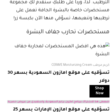
الترطيب. لذا، ورداً على طلبكِ سنقدم لكِ مجموعة
مستحضرات خاصة بالبشرة الجافة تعمل على
ترطيبها وتنعيمها، تسوّقي منها الآن بكبسة زر!
مستحضرات تحارب جفاف البشرة
كريم مرطب CERAVE Moisturizing Cream
تسوّقيه على موقع امازون السعودية بسعر 30
دولار
Shop
Now
اضغطي هنا للاشتراك ببرنامج امازون برايم السعودية، واستفيدي من عروض حصرية
تسوّقيه على موقع امازون الإمارات بسعر 25