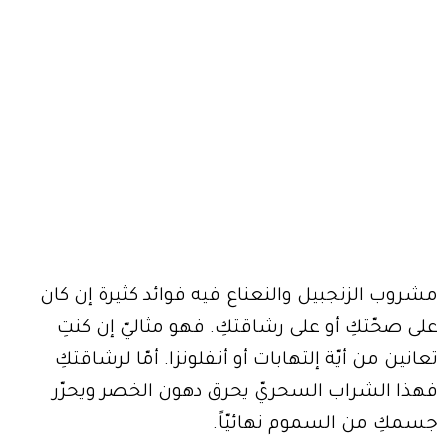
مشروب الزنجبيل والنعناع فيه فوائد كثيرة إن كان
على صحّتكِ أو على رشاقتكِ. فهو مثاليّ إن كنتِ
تعانين من أيّة إلتهابات أو أنفلونزا. أمّا لرشاقتكِ
فهذا الشراب السحريّ يحرق دهون الخصر ويحرّر
جسمكِ من السموم نهائيّاً.