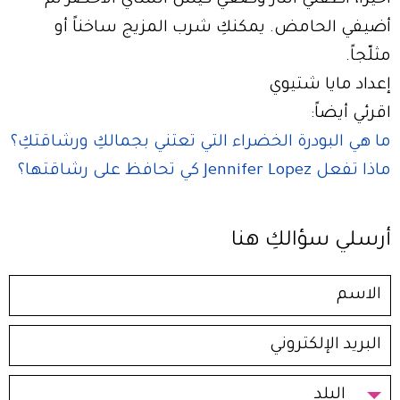
أضيفي الحامض. يمكنكِ شرب المزيج ساخناً أو
مثلّجاً.
إعداد مايا شتيوي
اقرئي أيضاً:
ما هي البودرة الخضراء التي تعتني بجمالكِ ورشاقتكِ؟
ماذا تفعل Jennifer Lopez كي تحافظ على رشاقتها؟
أرسلي سؤالكِ هنا
البلد