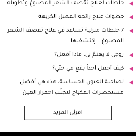
خلطات لعلاج تقصف الشعر المصبوغ وتطويله
خطوات علاج رائحة المهبل الكريهة
7 خلطات منزلية تساعد في علاج تقصف الشعر
المصبوغ... إكتشفيها
زوجي لا يهتمّ بي، ماذا أفعل؟
كيف أجعل أحداً يقع في حبّي؟
لصاحبة العيون الحساسة، هذه هي أفضل
مستحضرات المكياج لتجنّب احمرار العين
اقرئي المزيد