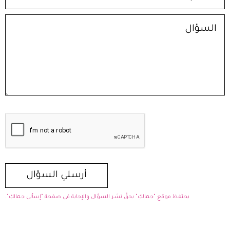
يحتفظ موقع "جمالكِ" بحقّ نشر السؤال والإجابة في صفحة "إسألي جمالكِ".