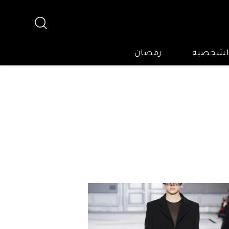
 الشخصية
رمضان