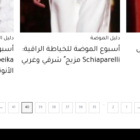
دليل الموضة
دليل ا
ض
أسبوع الموضة للخياطة الراقية:
أسبوع
Schiaparelli مزيج ٌ شرقي وغربي
الأنوث
...
41
40
39
38
37
36
35
2
1