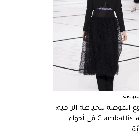
لموضة
 الموضة للخياطة الراقية:
GiambattistaValli في أجواء
ّة