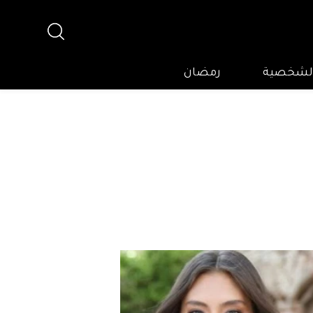
 الشخصية
رمضان