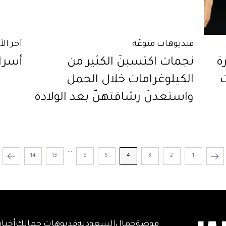
فيديوهات منوعّة
آخر ال
ة
نجمات اكتسبنَ الكثير من
أسرار
ت
الكيلوغرامات خلال الحمل
واستعدنَ رشاقتهنّ بعد الولادة
...
14
13
6
5
4
3
2
1
موضة
جمال
السعودية
فديوهات جمالك
أخبار