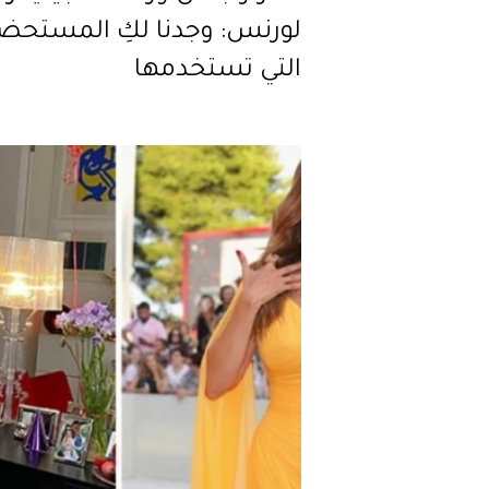
لورنس: وجدنا لكِ المستحض
التي تستخدمها