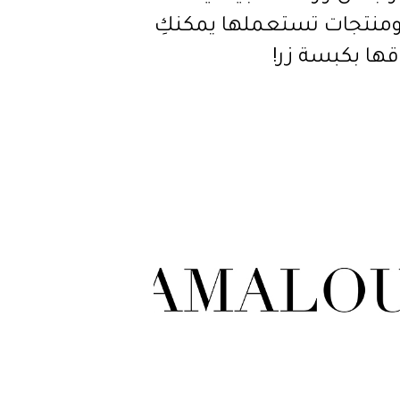
، ومنتجات تستعملها يمكنكِ
قها بكبسة زر!