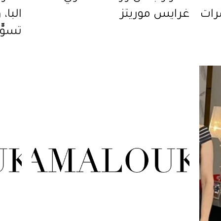
رات
غرايس موريتز
البا
تسوّّ