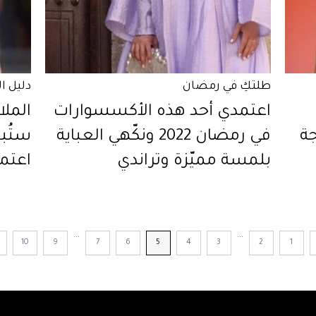
طلتكِ في رمضان
دليل ا
اعتمدي أحد هذه الأكسسوارات
المل
جة
في رمضان 2022 ونكّهي العباية
ستُبع
بلمسة مميّزة وتراندي
اعتمد
...
...
10
9
7
6
5
4
3
2
1