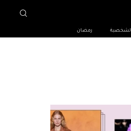
 الشخصية
رمضان