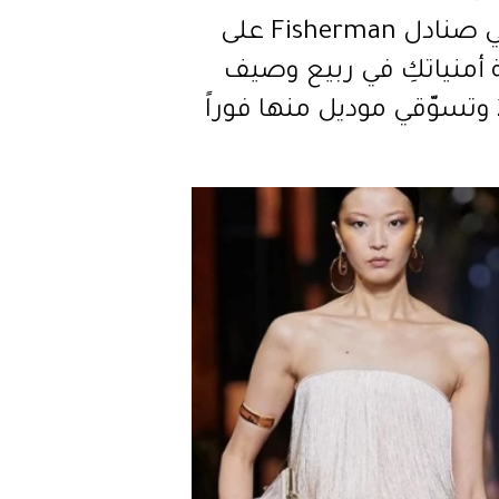
ضعي صنادل Fisherman على
 أمنياتكِ في ربيع وصيف
ً