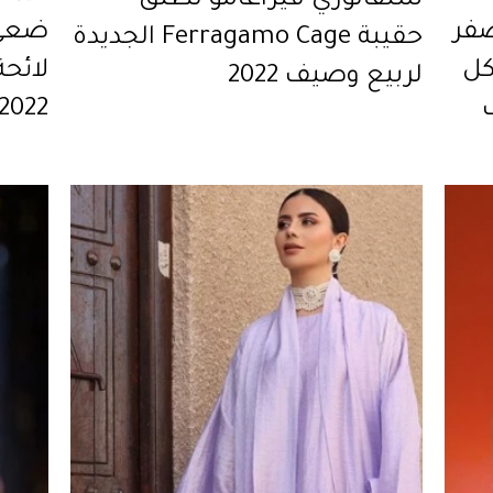
سلفاتوري فيراغامو تطلق
صفر
حقيبة Ferragamo Cage الجديدة
كل
لائحة
لربيع وصيف 2022
2022 وتسوّقي موديل منها فورا