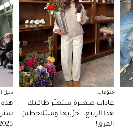
منوّعات
دليل ا
عادات صغيرة ستغيّر طاقتكِ
هذه 
هذا الربيع… جرّبيها وستلاحظين
سترا
الفرق!
2025