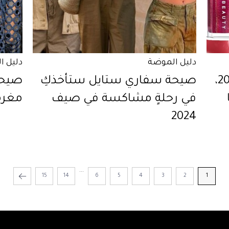
دليل الموضة
دليل ا
افضل ليب جلوس صيف 2024،
صيحة سفاري ستايل ستأخذكِ
صيحا
في رحلةٍ مشاكسة في صيف
مغرمة
2024
...
15
14
6
5
4
3
2
1