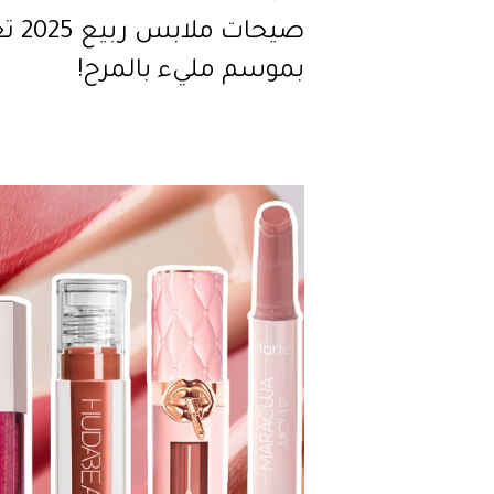
صيحات ملا
بموسم مليء بالمرح!