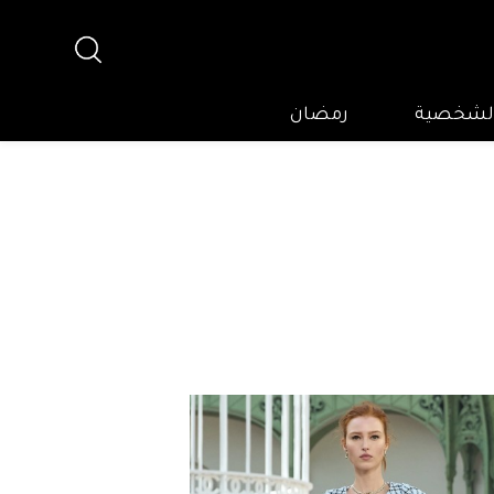
 الشخصية
رمضان