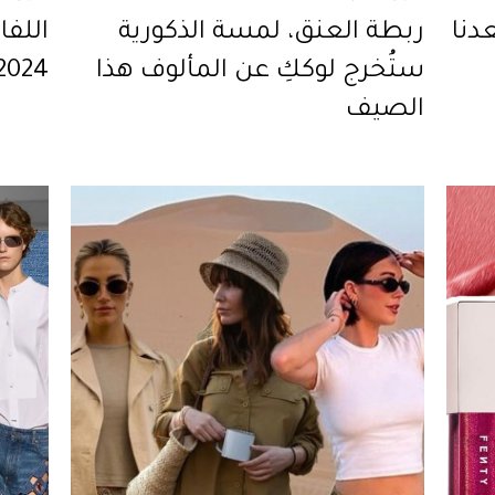
بس ربيع 2025 تعدنا
ربطة العنق، لمسة الذكورية
اللف
ستُخرج لوككِ عن المألوف هذا
2024
الصيف