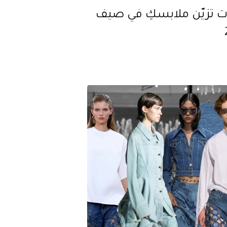
ات تزيّن ملابسكِ في صيف