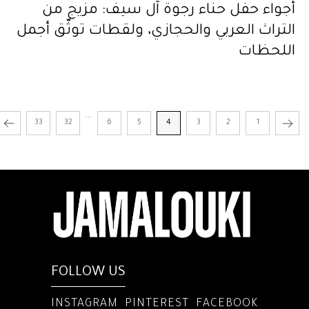
أجواء حفل حناء رجوة آل سيف: مزيج من
التراث العربي والحجازي، ولقطات توثّق أجمل
اللحظات
...
33
32
6
5
4
3
2
1
FOLLOW US
INSTAGRAM
PINTEREST
FACEBOOK