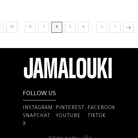
...
...
3
32
8
7
6
5
4
2
1
FOLLOW US
INSTAGRAM
PINTEREST
FACEBOOK
SNAPCHAT
YOUTUBE
TIKTOK
X