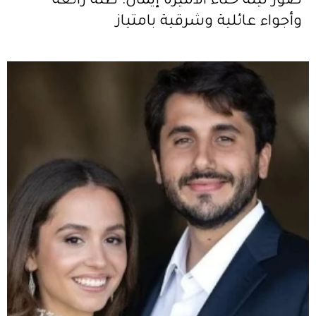
صور ليلة حناء الأميرة إيمان: طلة رائعة
وأجواء عائلية وشرقية بامتياز