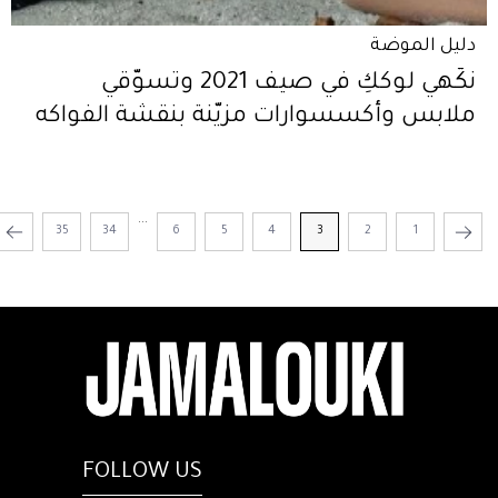
دليل الموضة
نكّهي لوككِ في صيف 2021 وتسوّقي
ملابس وأكسسوارات مزيّنة بنقشة الفواكه
...
35
34
6
5
4
3
2
1
FOLLOW US