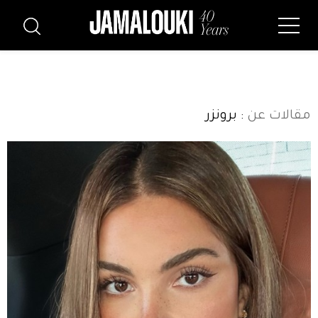
مقالات عن
: برونزر