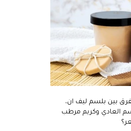
فرق بين بلسم ليف ان،
سم العادي وكريم مرطب
ر؟