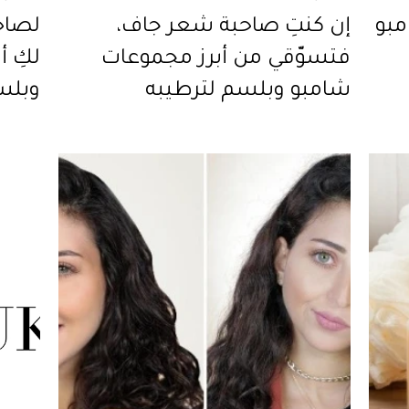
مبو
إن كنتِ صاحبة شعر جاف،
لصاح
فتسوّقي من أبرز مجموعات
لكِ 
شامبو وبلسم لترطيبه
وبلس
وزيا