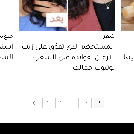
شعر
خدع ذك
المستحضر الذي تفوّق على زيت
استخ
الارغان بفوائده على الشعر -
الشعر
يوتيوب جمالكِ
5
4
3
2
1