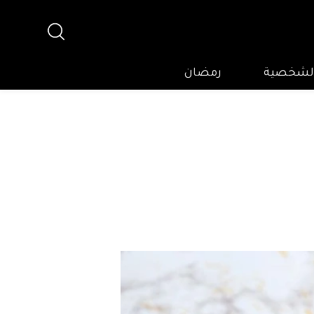
 الشخصية
رمضان