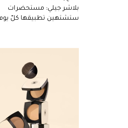
بلاشر جيلي: مستحضرات
ستشتهين تطبيقها كلّ يوم!