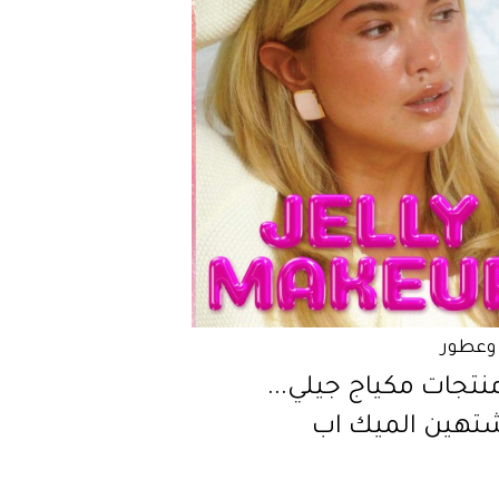
وعطور
منتجات مكياج جيلي...
هين الميك اب