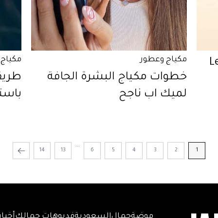
مكياج وعطور
مكياج 
Les 
خطوات مكياج البشرة الجافة
طريق
لميك اب ناجح
باستخدام 3
...
14
13
6
5
4
3
2
1
موضة
جمال
السعودية
فديوهات جمالك
أخبار