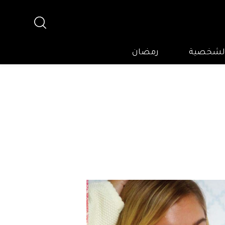
 الشخصية
رمضان