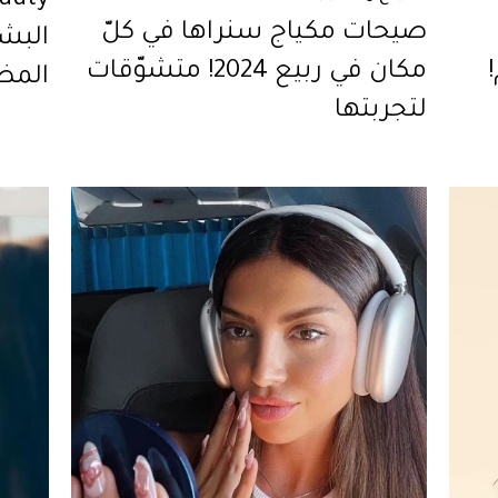
صيحات مكياج سنراها في كلّ
البشر
مكان في ربيع 2024! متشوّقات
لتجربتها
atch