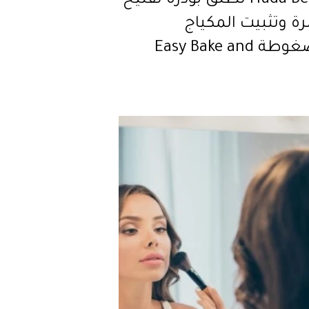
Huda Beauty تطلق بودرة تفتيح
ة وتثبيت المكياج
المضغوطة Easy Bake and
Sn