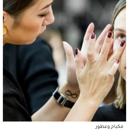
مكياج وعطور