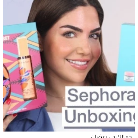
جمالكِ في رمضان