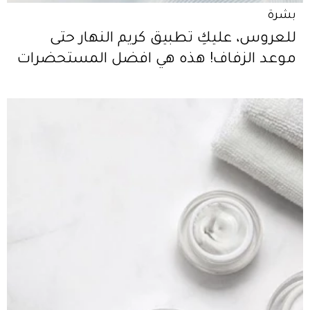
بشرة
للعروس، عليكِ تطبيق كريم النهار حتى
موعد الزفاف! هذه هي افضل المستحضرات