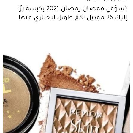
تسوّقي قمصان رمضان 2021 بكبسة زرّ!
إليكِ 26 موديل بكمّ طويل لتختاري منها