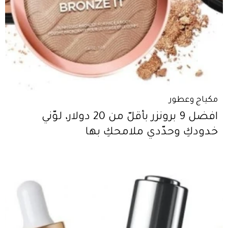
مكياج وعطور
افضل 9 برونزر بأقلّ من 20 دولار، لوّني
خدودكِ وحدّدي ملامحكِ بها