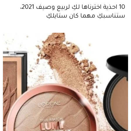
10 احذية اخترناها لكِ لربيع وصيف 2021،
ستناسبكِ مهما كان ستايلكِ