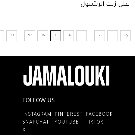
على زيت الريتينول
...
...
0
99
97
96
95
94
93
2
1
FOLLOW US
INSTAGRAM
PINTEREST
FACEBOOK
SNAPCHAT
YOUTUBE
TIKTOK
X