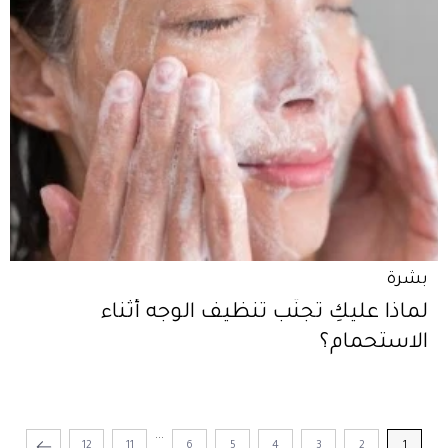
بشرة
لماذا عليكِ تجنّب تنظيف الوجه أثناء
الاستحمام؟
...
12
11
6
5
4
3
2
1