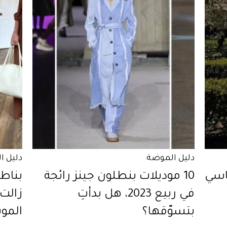
دليل الموضة
دليل ا
اسي
10 موديلات بنطلون جينز رائجة
بناط
في ربيع 2023، هل بدأتِ
زالت
بتسوّقها؟
المو