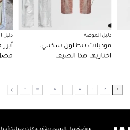
دليل الموضة
دليل ا
موديلات بنطلون سكيني،
أبرز 
اختاريها هذا الصيف
فصل
...
11
10
6
5
4
3
2
1
موضة
جمال
السعودية
فديوهات جمالك
أخبار