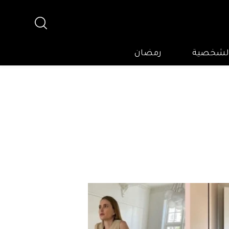
 الشخصية
رمضان