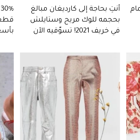
ام
أنتِ بحاجة إلى كارديغان مبالغ
بحجمه للوك مريح وستايلش
قطعة
في خريف 2021! تسوّقيه الآن
بأسعا