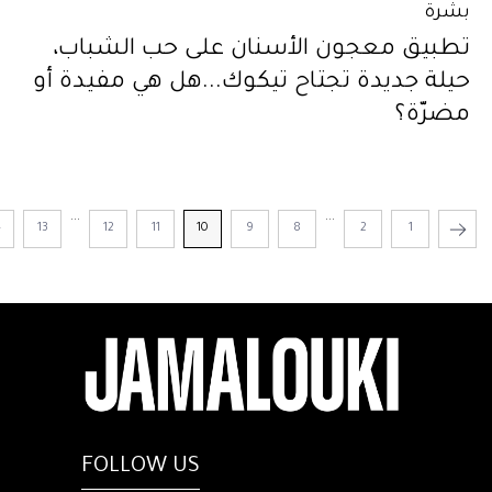
بشرة
تطبيق معجون الأسنان على حب الشباب،
حيلة جديدة تجتاح تيكوك...هل هي مفيدة أو
مضرّة؟
...
...
4
13
12
11
10
9
8
2
1
FOLLOW US