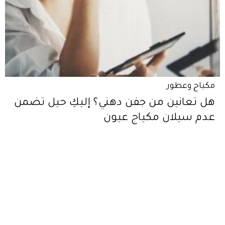
مكياج وعطور
هل تعانين من جفن دهني؟ إليكِ حيل تضمن
عدم سيلان مكياج عيون