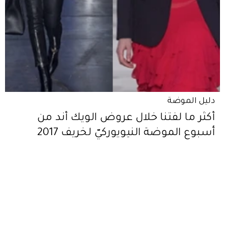
دليل الموضة
أكثر ما لفتنا خلال عروض الويك أند من
أسبوع الموضة النيويوركيّ لخريف 2017