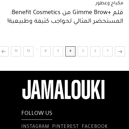
مكياج وعطور
قلم +Gimme Brow من Benefit Cosmetics:
المستحضر المثالي لحواجب كثيفة وطبيعية!
...
13
12
6
5
4
3
2
1
FOLLOW US
INSTAGRAM
PINTEREST
FACEBOOK