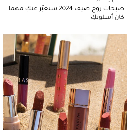
صيحات روج صيف 2024 ستعبّر عنكِ مهما
كان أسلوبكِ