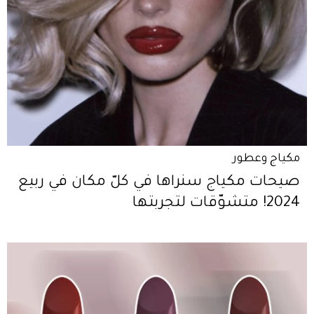
مكياج وعطور
صيحات مكياج سنراها في كلّ مكان في ربيع
2024! متشوّقات لتجربتها