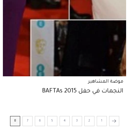
موضة المشاهير
النجمات في حفل BAFTAs 2015
8
7
6
5
4
3
2
1