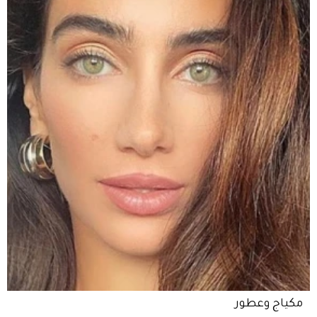
مكياج وعطور