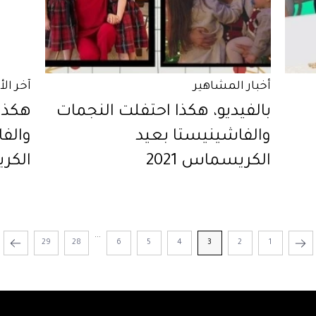
أخبار المشاهير
آخر ال
بالفيديو، هكذا احتفلت النجمات
هكذا
والفاشينيستا بعيد
والف
الكريسماس 2021
الكري
...
29
28
6
5
4
3
2
1