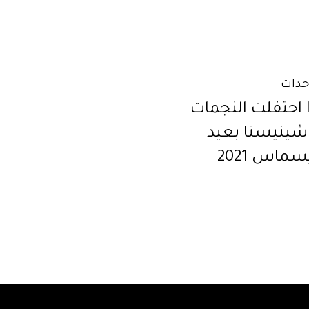
أحداث
 احتفلت النجمات
اشينيستا بعيد
سماس 2021