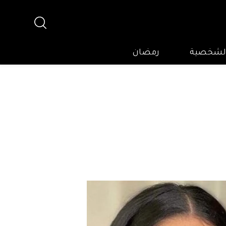
 الشخصية
رمضان