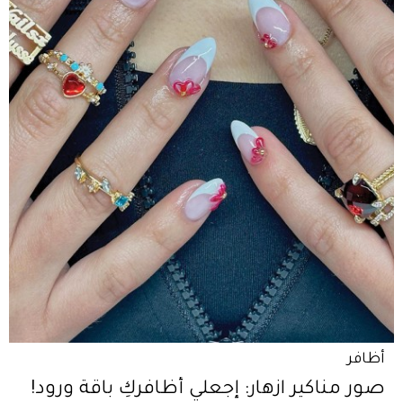
أظافر
صور مناكير ازهار: إجعلي أظافركِ باقة ورود!