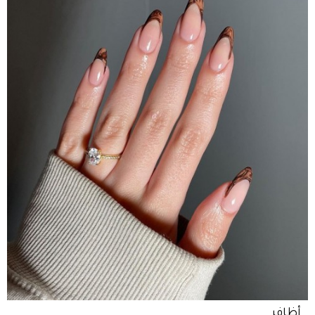
أظافر