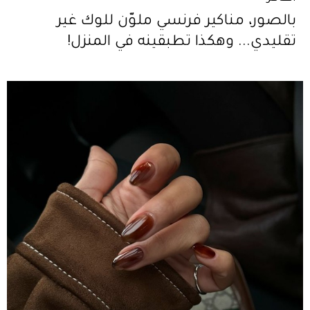
بالصور، مناكير فرنسي ملوّن للوك غير
تقليدي... وهكذا تطبقينه في المنزل!