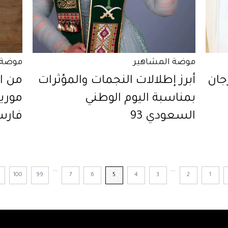
موضة المشاهير
موضة 
جان
أبرز إطلالات النجمات والمؤثرات
من ال
بمناسبة اليوم الوطني
السعودي 93
فار
...
...
100
99
7
6
5
4
3
2
1