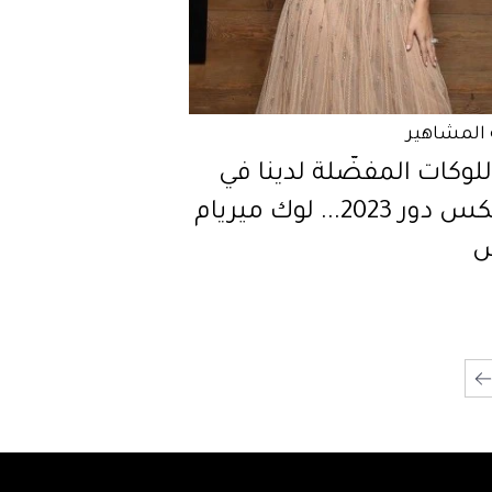
المشاهير
لوكات المفضّلة لدينا في
موريكس دور 2023... لوك ميريام
س