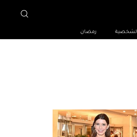
 الشخصية
رمضان