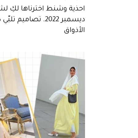
احذية وشنط اخترناها لكِ لش
ديسمبر 2022. تصاميم تلبّي
الأذواق