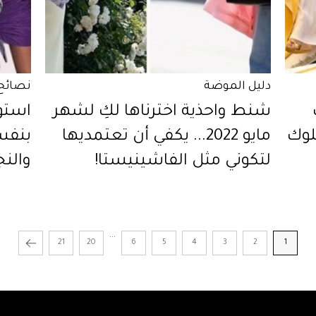
دليل الموضة
نصائح
شنط واحذية اخترناها لكِ لشهر
استو
للوك
مايو 2022... يكفي أن تعتمديها
بنفس
لتكوني مثل الفاشينيستا!
والنج
صيف 22
...
21
20
6
5
4
3
2
1