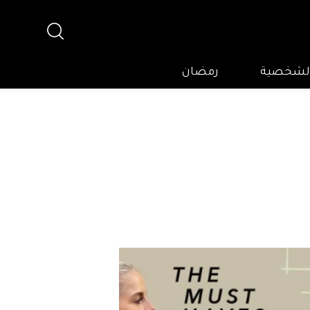
 الشخصية
رمضان