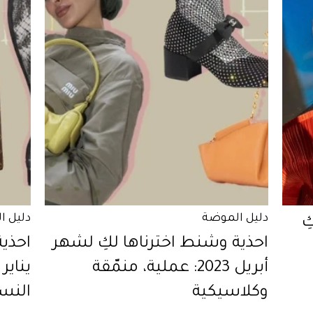
دليل الموضة
دليل ا
ِ
احذية وشنط اخترناها لكِ لشهر
احذي
أبريل 2023: عملية، منمّقة
وكلاسيكية
النسا