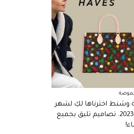
لموضة
ة وشنط اخترناها لكِ لشهر
يناير 2023. تصاميم تليق بجميع
ء!