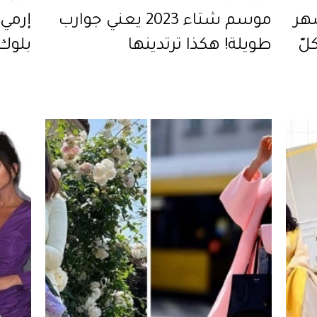
هر
موسم شتاء 2023 يعني جوارب
إرمي 
 كلّ
طويلة! هكذا ترتدينها
بلوك 