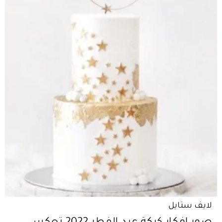
لايف ستايل