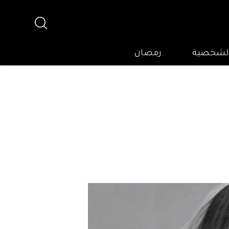
 الشخصية
رمضان