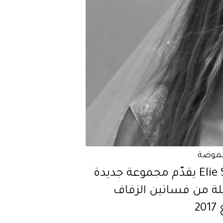
لموضة
Elie Saab يقدّم مجموعة جديدة
لة من فساتين الزفاف
20