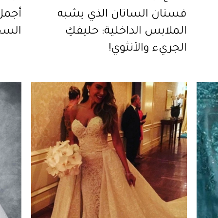
فستان الساتان الذي يشبه
أجمل
الملابس الداخلية: حليفكِ
السجّا
الجريء والأنثوي!