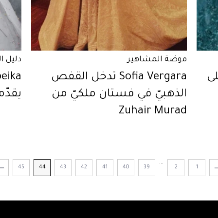
موضة المشاهير
دليل ا
ى
Sofia Vergara تدخل القفص
الذهبيّ في فستان ملكيّ من
يقدّم
Zuhair Murad
...
45
44
43
42
41
40
39
2
1