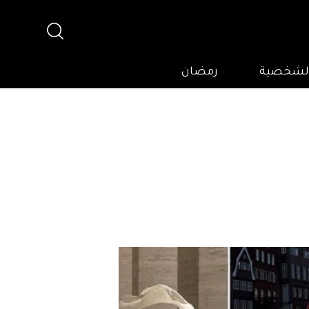
 الشخصية
رمضان