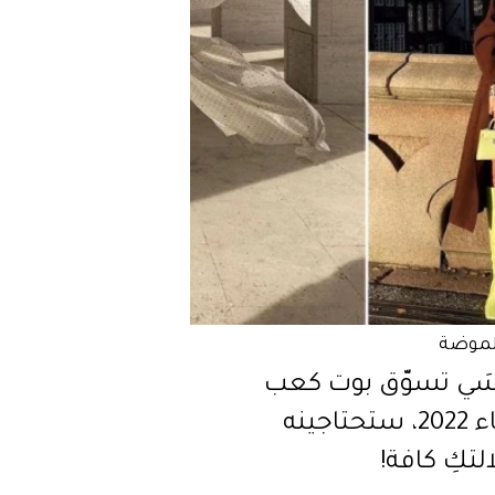
لموضة
نسَي تسوّق بوت كعب
لشتاء 2022، ستحتاجينه
لتكِ كافة!