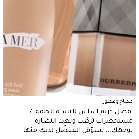
مكياج وعطور
افضل كريم اساس للبشره الجافه: 7
مستحضرات ترطّب وتعيد النضارة
لوجهكِ... تسوّقي المفضّل لديكِ منها