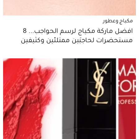
مكياج وعطور
افضل ماركة مكياج لرسم الحواجب... 8
مستحضرات لحاجبَين ممتلئين وكثيفين