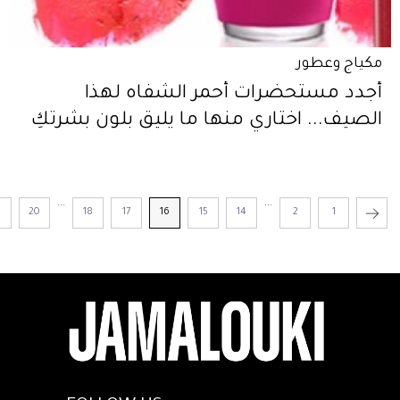
مكياج وعطور
أجدد مستحضرات أحمر الشفاه لهذا
الصيف... اختاري منها ما يليق بلون بشرتكِ
...
...
1
20
18
17
16
15
14
2
1