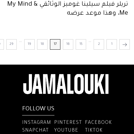
تريلر فيلم سيلينا غوميز الوثائقي My Mind &
Me، وهذا موعد عرضه
...
...
0
29
19
18
17
16
15
2
1
FOLLOW US
INSTAGRAM
PINTEREST
FACEBOOK
SNAPCHAT
YOUTUBE
TIKTOK