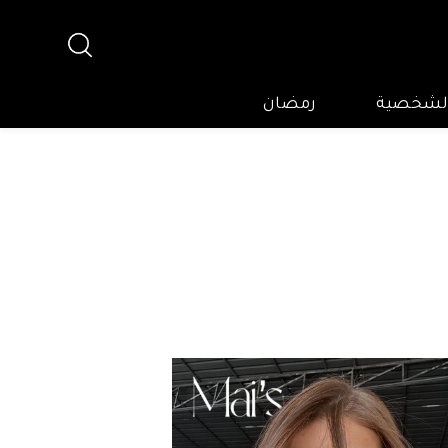
 الشخصية
رمضان