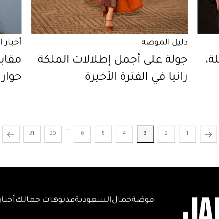
دليل الموضة
أخبار 
ة،
جولة على أجمل إطلالات الملكة
مقاب
رانيا في الفترة الأخيرة
حوار 
...
21
20
6
5
4
3
2
1
موضة
جمال
السعودية
فديوهات جمالك
أخبار