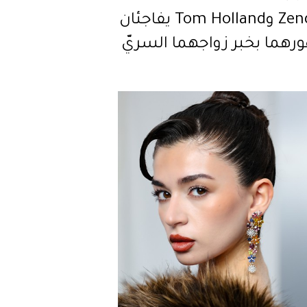
Zendaya وTom Holland يفاجئان
رهما بخبر زواجهما السريّ