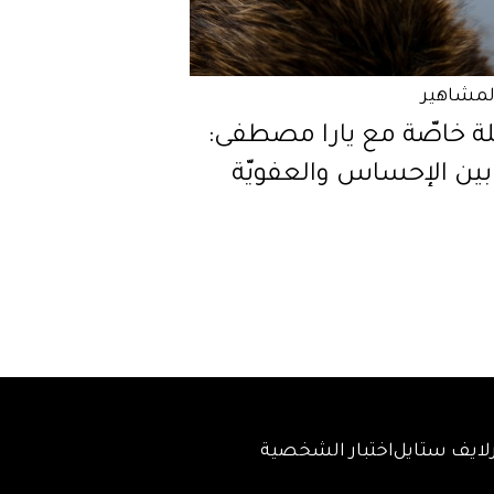
المشاهير
لة خاصّة مع يارا مصطفى:
بين الإحساس والعفويّة
لايف ستايل
اختبار الشخصية