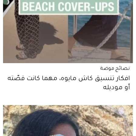
نصائح موضة
افكار تنسيق كاش مايوه، مهما كانت قصّته
أو موديله