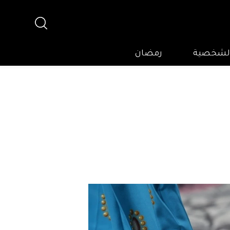
 الشخصية
رمضان