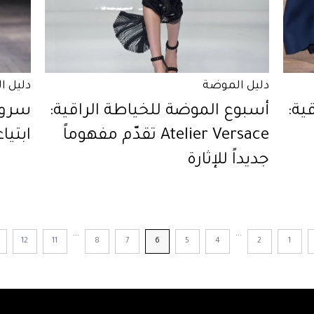
دليل الموضة
دليل ا
ية:
أسبوع الموضة للخياطة الراقية:
سروال
Atelier Versace تقدّم مفهوماً
ابتيا
جديداً للإثارة
...
...
12
11
8
7
6
5
4
2
1