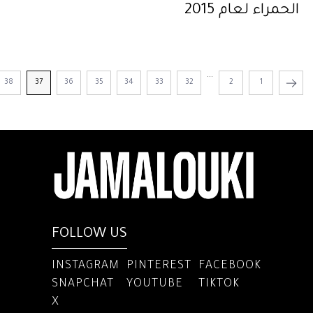
الحمراء لعام 2015
...
38
37
36
35
34
33
32
2
1
FOLLOW US
INSTAGRAM
PINTEREST
FACEBOOK
SNAPCHAT
YOUTUBE
TIKTOK
X