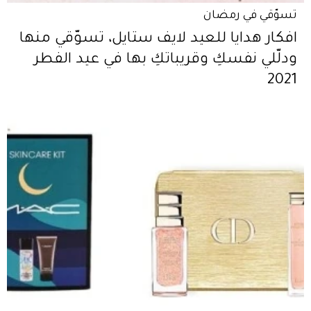
تسوّقي في رمضان
افكار هدايا للعيد لايف ستايل، تسوّقي منها
ودلّلي نفسكِ وقريباتكِ بها في عيد الفطر
2021