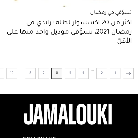
تسوّقي في رمضان
اكثر من 20 اكسسوار لطلة تراندي في
رمضان 2021، تسوّقي موديل واحد منها على
الأقلّ
...
...
0
19
8
7
6
5
4
2
1