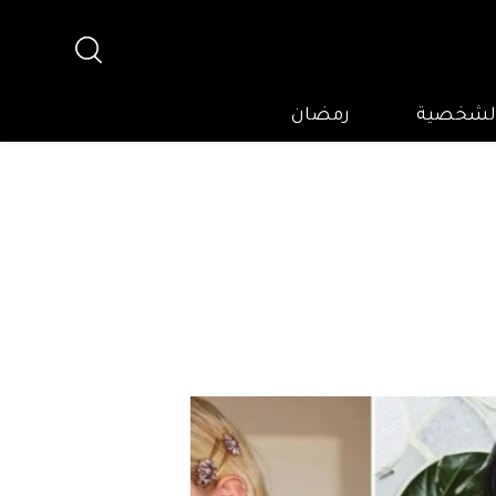
 الشخصية
رمضان