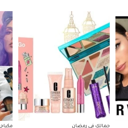
جمالكِ في رمضان
مكياج 