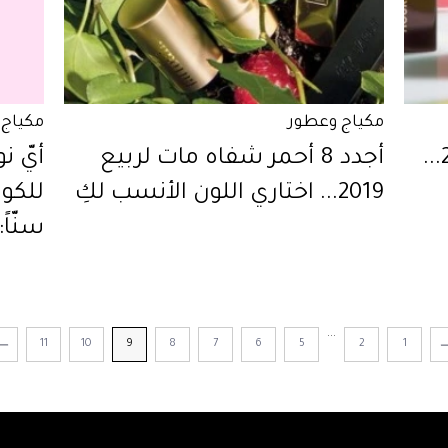
مكياج وعطور
مكياج 
أجدد 8 فاونديشن لربيع 2019...
أجدد 8 أحمر شفاه مات لربيع
أيّ ن
2019... اختاري اللون الأنسب لكِ
للكون
سنّا
...
11
10
9
8
7
6
5
2
1