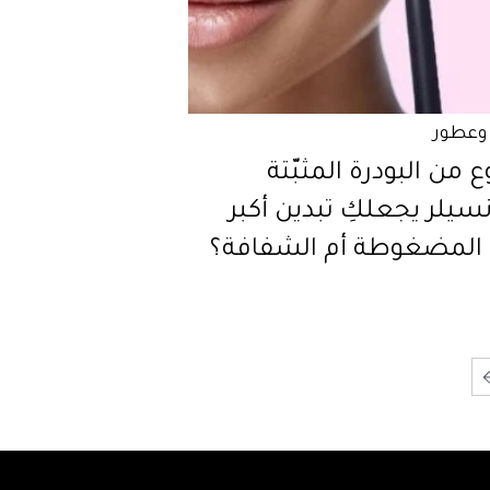
وعطور
وع من البودرة المثبّتة
سيلر يجعلكِ تبدين أكبر
ً: المضغوطة أم الشفافة؟