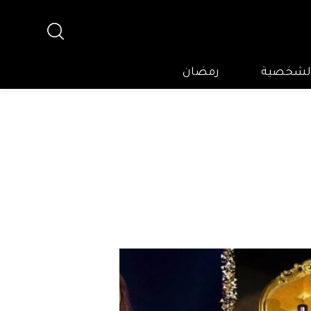
 الشخصية
رمضان