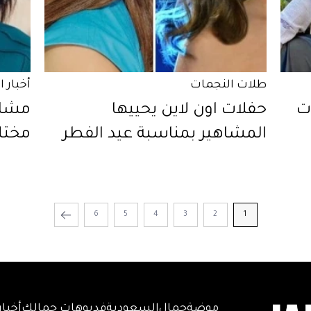
طلات النجمات
أخبار 
ات
حفلات اون لاين يحييها
مشاه
المشاهير بمناسبة عيد الفطر
مختل
6
5
4
3
2
1
موضة
جمال
السعودية
فديوهات جمالك
أخبار